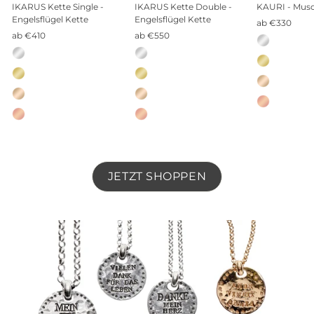
IKARUS Kette Single -
IKARUS Kette Double -
KAURI - Musc
Engelsflügel Kette
Engelsflügel Kette
ab €330
ab €410
ab €550
Material
Material
Material
—
—
—
Sterling
Sterling
Sterling
Silber
Silber
Silber
JETZT SHOPPEN